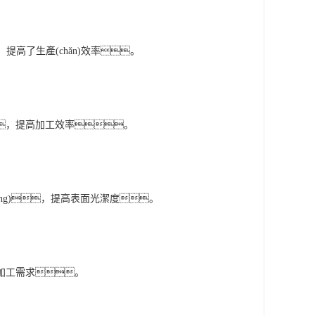
提高了生產(chǎn)效率。
行程，提高加工效率。
òng)，提高表面光潔度。
件加工需求。