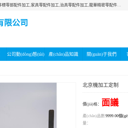
深圳市瑞通精密機械有限公司主要承接深圳精密零配件加工,非標零部配件加工,家具零配件加工,治具零配件加工,龍華精密零配件加工等各種各種精密機械加工，歡迎來(lái)來(lái)電咨詢(xún)！
有限公司
頻
公司動(dòng)態(tài)
產(chǎn)品知識
關(guān)于我們
支公司
售后服務(wù)
技術(shù)支持
代理合作
北京機加工定制
面議
價(jià)格：
產(chǎn)品數
9999.00個(gè
量：