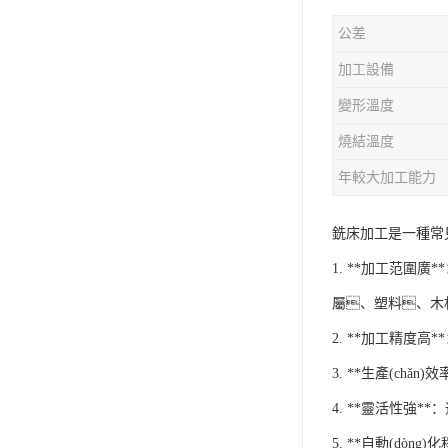
公差
加工設備
變形溫度
燒結溫度
年較大加工能力
銑床加工是一種常見(
1. **加工范
屬、塑料、木
2. **加工精度
3. **生產(ch
4. **靈活性強
5. **自動(dò