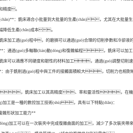
和精度。
產(chǎn)**：銑床適合小批量到大批量的生產(chǎn)，尤其在大批量生產
降低生產(chǎn)成本。
*：銑床加工過(guò)程中，的磨損可以通過(guò)合理的切削參數和冷卻液的使
工**：通過(guò)多軸聯(lián)動(dòng)和復雜編程，銑
**：銑床可以適應不同硬度和韌性的材料加工，通過(guò)調整切削
較大**：由于銑削過(guò)程中與工件的接觸面積較大，切削力
(shuō)，銑床加工以其高精度、率和靈活性，在機
dòng)加工是一種的數控加工技術(shù)，具有以下特點(diǎn)：
度和復雜形狀加工能力**
n)動(dòng)加工可以在一次裝夾中完成復雜曲面的加工，減少了多次裝夾帶