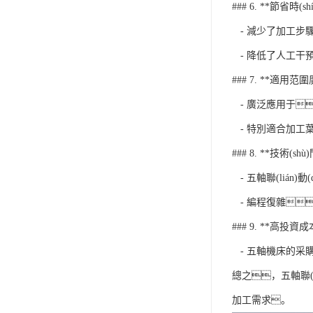
### 6. **節省時(
- 減少了加工步驟
- 降低了人工干
### 7. **適用范圍
- 廣泛應用于
- 特別適合加工
### 8. **技術(shù
- 五軸聯(liá
- 編程復雜
### 9. **高投資成
- 五軸機床的采購
總之，五軸聯(
加工需求。