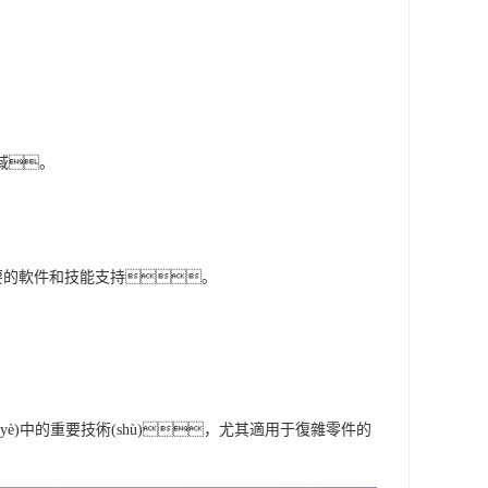
)域。
，需要的軟件和技能支持。
(yè)中的重要技術(shù)，尤其適用于復雜零件的