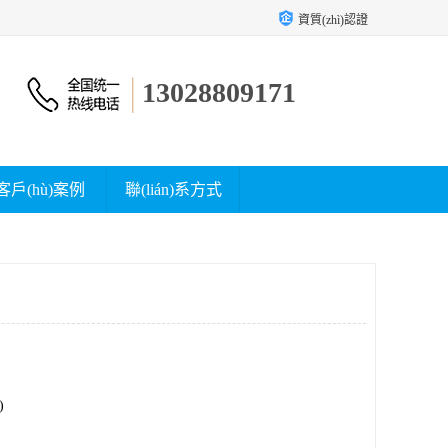
資質(zhì)認證
13028809171
客戶(hù)案例
聯(lián)系方式
公司業(yè)績(jì)
在線(xiàn)留言
)