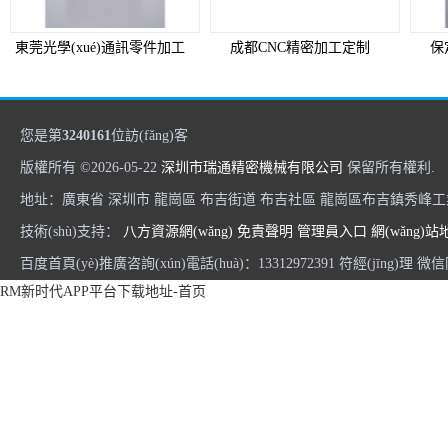
東莞光學(xué)通訊零件加工
成都CNC精密加工定制
保
您是第
3240161
位訪(fǎng)客
版權所有 ©2026-05-22
深圳市瑞通精密機械有限公司
保留所有權利.
地址：廣東省 深圳市 龍崗區 布吉街道 布吉社區 龍崗區布吉鎮秀峰工業(
技術(shù)支持：
八方資源網(wǎng)
免責聲明
管理員入口
網(wǎng)站
百度首頁(yè)推廣咨詢(xún)電話(huà)：13312972391 符經(jīng)理 微
RM新时代APP平台下载地址-首页
北京零配件機加工
北京機加工定制