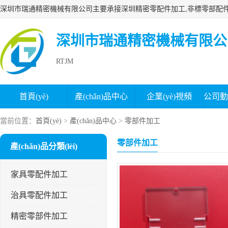
深圳市瑞通精密機械有限公
RTJM
首頁(yè)
產(chǎn)品中心
企業(yè)視頻
公司動(d
榮譽(yù)認證
企業(yè)文化
組織結構
分
當前位置：
首頁(yè)
>
產(chǎn)品中心
>
零部件加工
零部件加工
產(chǎn)品分類(lèi)
家具零配件加工
治具零配件加工
精密零部件加工