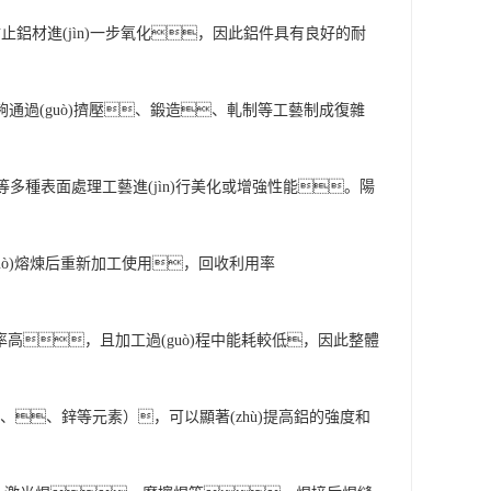
防止鋁材進(jìn)一步氧化，因此鋁件具有良好的耐
能夠通過(guò)擠壓、鍛造、軋制等工藝制成復雜
噴涂等多種表面處理工藝進(jìn)行美化或增強性能。陽
。
過(guò)熔煉后重新加工使用，回收利用率
效率高，且加工過(guò)程中能耗較低，因此整體
、、鋅等元素），可以顯著(zhù)提高鋁的強度和