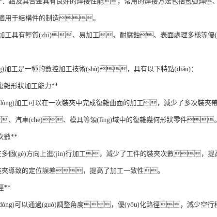
性能好**：鋁及其合金具有良好的焊接性能，常用的焊接方法包括氬弧焊
適用于結構件的制造。
具有輕質(zhì)、易加工、耐腐蝕、表面處理多樣等優(yōu)點
dòng)加工是一種的數控加工技術(shù)，具有以下特點(diǎn)：
度和復雜形狀加工能力**
n)動(dòng)加工可以在一次裝夾中完成復雜曲面的加工，減少了多次裝夾
、汽車(chē)、模具等領(lǐng)域中的復雜幾何形狀零件
夾次數**
多個(gè)方向上進(jìn)行加工，減少了工件的裝夾次數，提高
裝夾導致的定位誤差，提高了加工一致性。
徑**
)動(dòng)可以通過(guò)調整角度，優(yōu)化路徑，