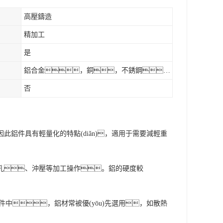
高壓鑄造
精加工
是
鋁合金，銅，不銹鋼，鈦合金
否
，因此鋁件具有輕量化的特點(diǎn)，適用于需要減輕重
、鉆孔、沖壓等加工操作。鋁的硬度較
件中，鋁材常被優(yōu)先選用，如散熱