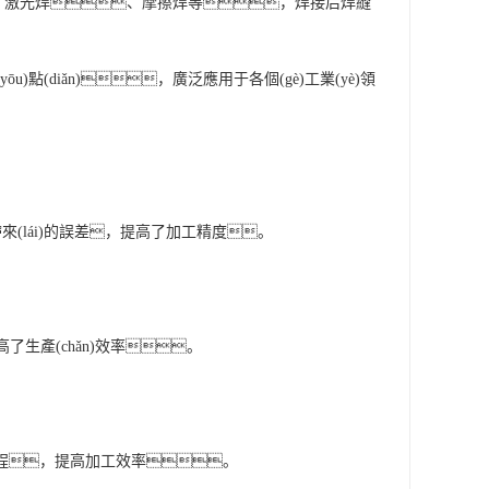
、激光焊、摩擦焊等，焊接后焊縫
(diǎn)，廣泛應用于各個(gè)工業(yè)領
帶來(lái)的誤差，提高了加工精度。
。
了生產(chǎn)效率。
減少空行程，提高加工效率。