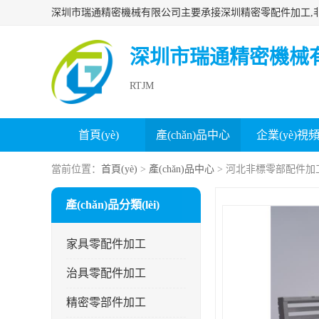
深圳市瑞通精密機械
RTJM
首頁(yè)
產(chǎn)品中心
企業(yè)視
榮譽(yù)認證
企業(yè)文化
組織結構
分
當前位置：
首頁(yè)
>
產(chǎn)品中心
> 河北非標零部配件加
產(chǎn)品分類(lèi)
家具零配件加工
治具零配件加工
精密零部件加工