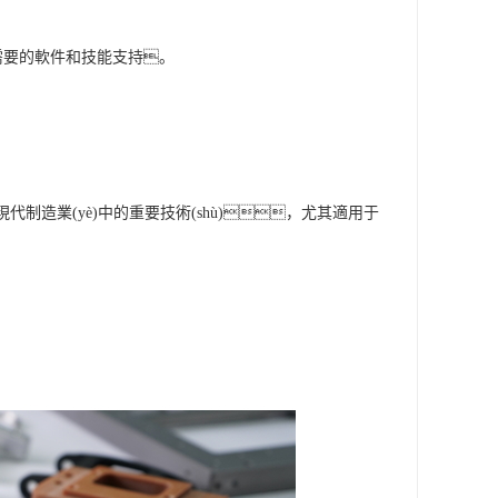
，需要的軟件和技能支持。
現代制造業(yè)中的重要技術(shù)，尤其適用于