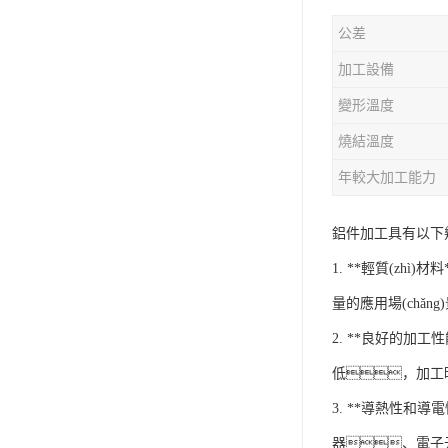
公差
加工設備
變形溫度
燒結溫度
年較大加工能力
鋁件加工具有以下幾個(
1. **輕質(zh
量的應用場(chǎn
2. **良好的加
低，加工
3. **導熱性和
器、電子