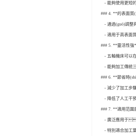
- 能夠使用更短的
### 4. **的表面質(
- 通過(guò)
- 適用于高表面質
### 5. **靈活性強*
- 五軸機床可以在
- 能夠加工傳統三
### 6. **節省時(
- 減少了加工步驟
- 降低了人工干
### 7. **適用范圍
- 廣泛應用于
- 特別適合加工