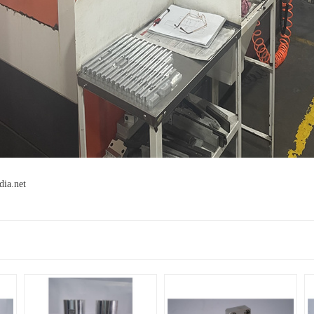
dia.net
產(chǎn)品推薦