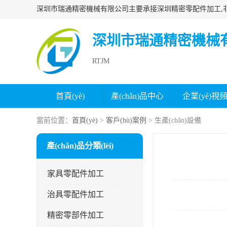
深圳市瑞通精密機械
RTJM
首頁(yè)
產(chǎn)品中心
企業(yè)視
榮譽(yù)認證
企業(yè)文化
組織結構
分
當前位置：
首頁(yè)
>
客戶(hù)案例
> 生產(chǎn)設備
產(chǎn)品分類(lèi)
家具零配件加工
治具零配件加工
精密零部件加工