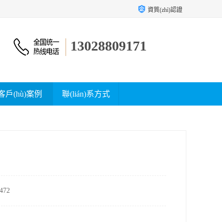
資質(zhì)認證
13028809171
客戶(hù)案例
聯(lián)系方式
公司業(yè)績(jì)
在線(xiàn)留言
72